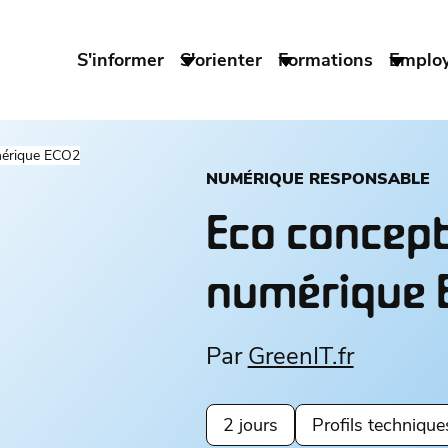
S'informer
S'orienter
Formations
Emplo
mérique ECO2
NUMÉRIQUE RESPONSABLE
Eco concept
numérique 
Par
GreenIT.fr
2 jours
Profils technique