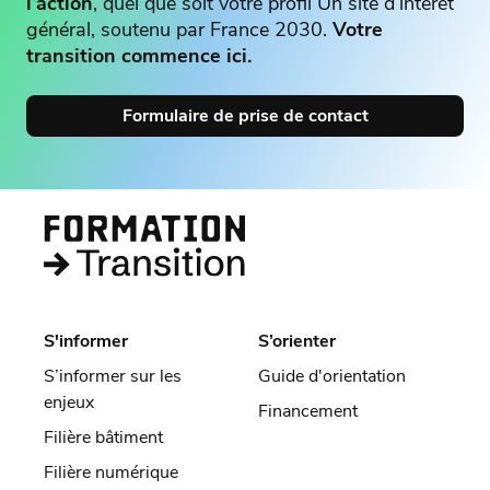
l’action
, quel que soit votre profil Un site d’intérêt
général, soutenu par France 2030.
Votre
transition commence ici.
Formulaire de prise de contact
S'informer
S’orienter
S’informer sur les
Guide d'orientation
enjeux
Financement
Filière bâtiment
Filière numérique