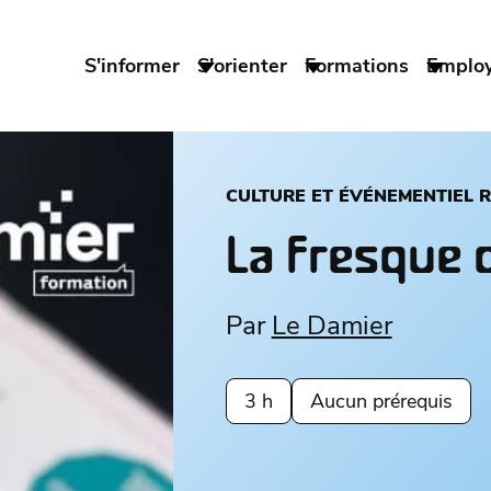
S'informer
S'orienter
Formations
Emplo
CULTURE ET ÉVÉNEMENTIEL 
La fresque d
Par
Le Damier
3 h
Aucun prérequis