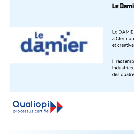
Le Dami
Le DAMIER
à Clermont
et créativ
Il rassemb
Industries
des quatr