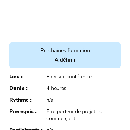
Prochaines formation
À définir
Lieu
En visio-conférence
Durée
4 heures
Rythme
n/a
Prérequis
Être porteur de projet ou
commerçant