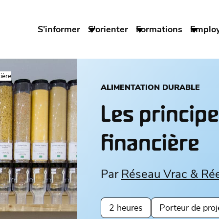
S'informer
S'orienter
Formations
Emplo
ière
ALIMENTATION DURABLE
Les princip
financière
Par
Réseau Vrac & Ré
2 heures
Porteur de proj