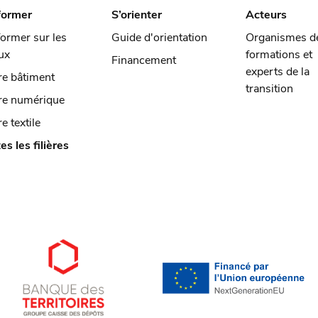
former
S’orienter
Acteurs
former sur les
Guide d'orientation
Organismes d
ux
formations et
Financement
experts de la
ère bâtiment
transition
ère numérique
re textile
es les filières