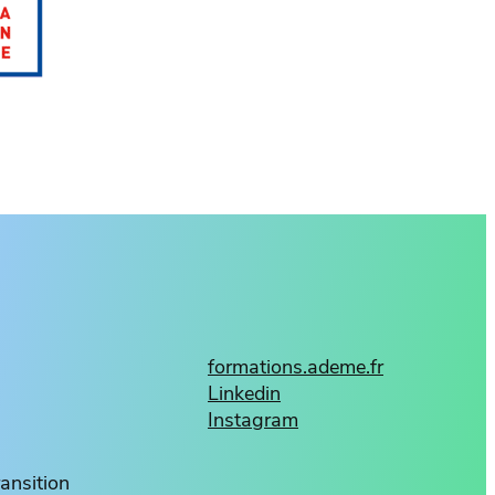
formations.ademe.fr
Linkedin
Instagram
ransition