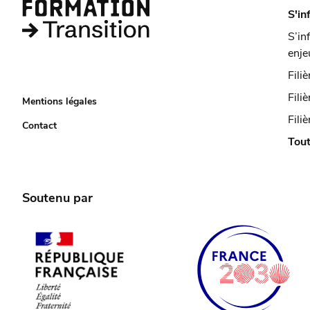
S'in
S’in
enje
Fili
Fili
Mentions légales
Filiè
Contact
Tout
Soutenu par