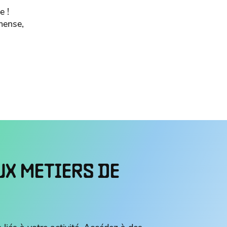
e !
mense,
UX METIERS DE