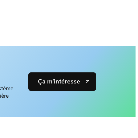
Ça m’intéresse
ystème
ière