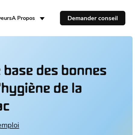
Demander conseil
yeurs
A Propos
e base des bonnes
’hygiène de la
ac
emploi