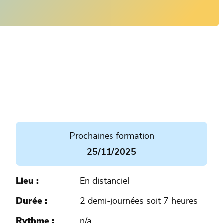
Prochaines formation
25/11/2025
Lieu
En distanciel
Durée
2 demi-journées soit 7 heures
Rythme
n/a