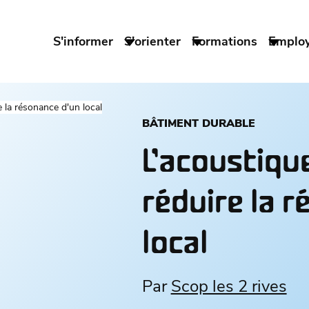
S'informer
S'orienter
Formations
Emplo
e la résonance d'un local
BÂTIMENT DURABLE
L’acoustique
réduire la 
local
Par
Scop les 2 rives