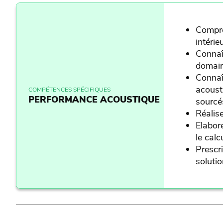
Compre
intérie
Connaî
domai
Connaî
acoust
COMPÉTENCES SPÉCIFIQUES
PERFORMANCE ACOUSTIQUE
sourcé
Réalise
Elabor
le calc
Prescr
soluti