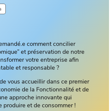
s
demandé.e comment concilier
ique” et préservation de notre
sformer votre entreprise afin
entable et responsable ?
e vous accueillir dans ce premier
onomie de la Fonctionnalité et de
 une approche innovante qui
de produire et de consommer !