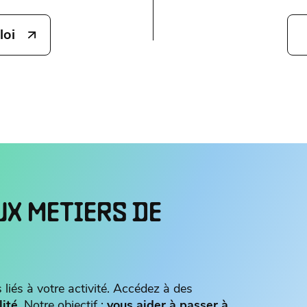
loi
UX METIERS DE
 liés à votre activité. Accédez à des
lité
, Notre objectif :
vous aider à passer à