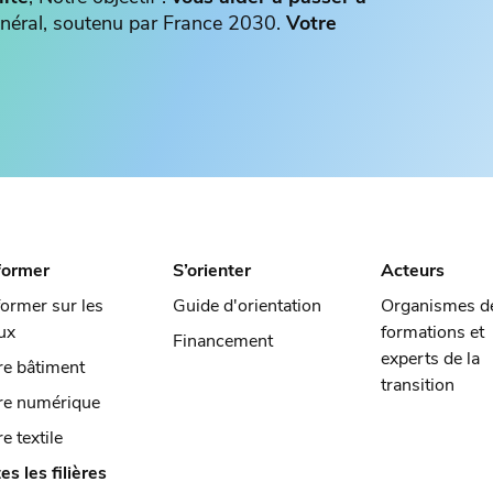
 général, soutenu par France 2030.
Votre
former
S’orienter
Acteurs
former sur les
Guide d'orientation
Organismes d
ux
formations et
Financement
experts de la
ère bâtiment
transition
ère numérique
re textile
es les filières