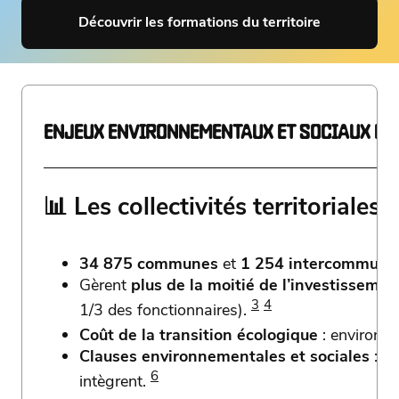
Découvrir les formations du territoire
ENJEUX ENVIRONNEMENTAUX ET SOCIAUX POU
📊 Les collectivités territoriales 
34 875 communes
et
1 254 intercommunal
Gèrent
plus de la moitié de l’investissemen
3
4
1/3 des fonctionnaires).
Coût de la transition écologique
: environ 2
Clauses environnementales et sociales
: s
6
intègrent.