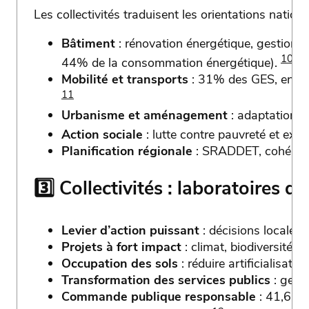
Les collectivités traduisent les orientations natio
Bâtiment
: rénovation énergétique, gestion 
10
44% de la consommation énergétique).
Mobilité et transports
: 31% des GES, enjeux
11
Urbanisme et aménagement
: adaptation cl
Action sociale
: lutte contre pauvreté et ex
Planification régionale
: SRADDET, cohérence
3️⃣ Collectivités : laboratoires 
Levier d’action puissant
: décisions locale
Projets à fort impact
: climat, biodiversité, po
Occupation des sols
: réduire artificialisatio
Transformation des services publics
: gesti
Commande publique responsable
: 41,6 Md