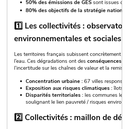
50% des émissions de GES
sont issues de d
80% des objectifs de la stratégie nationa
1️⃣ Les collectivités : observato
environnementales et sociales
Les territoires français subissent concrètement pollu
l’eau. Ces dégradations ont des
conséquences soc
l’incertitude sur les chaînes de valeur et la remi
Concentration urbaine
: 67 villes responsa
Exposition aux risques climatiques
: îlots 
Disparités territoriales
: les communes les p
soulignant le lien pauvreté / risques environ
2️⃣ Collectivités : maillon de dé