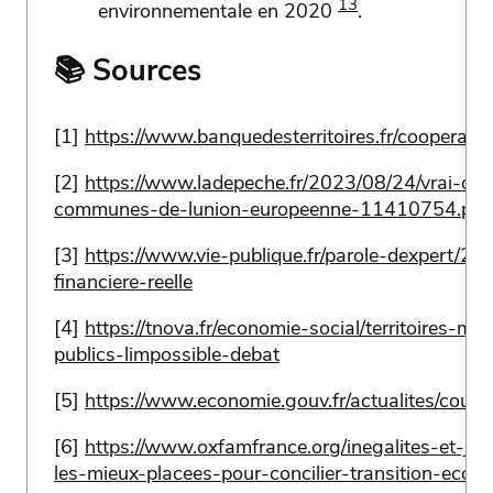
13
environnementale en 2020
.
📚 Sources
[1]
https://www.banquedesterritoires.fr/cooperat
[2]
https://www.ladepeche.fr/2023/08/24/vrai-ou-
communes-de-lunion-europeenne-11410754.ph
[3]
https://www.vie-publique.fr/parole-dexpert/2975
financiere-reelle
[4]
https://tnova.fr/economie-social/territoires-met
publics-limpossible-debat
[5]
https://www.economie.gouv.fr/actualites/cout-tr
[6]
https://www.oxfamfrance.org/inegalites-et-justic
les-mieux-placees-pour-concilier-transition-ecolog