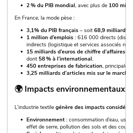
2 % du PIB mondial
, avec plus de
100 milli
En France, la mode pèse :
3,1% du PIB français
– soit
68,9 milliards 
1 million d’emplois
: 616 000 directs (distri
indirects (logistique et services associés non 
15 milliards d’euros de chiffre d’affaires
pou
dont
58 % à l’international
.
450 entreprises de fabrication
, principalem
3,25 milliards d’articles mis sur le march
🌍 Impacts environnementaux et
L’industrie textile
génère des impacts considérabl
Environnement
: consommation d’eau, usage
effet de serre, pollution des sols et des cours