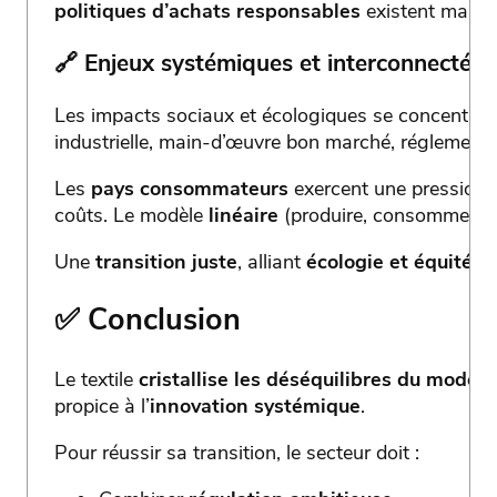
politiques d’achats responsables
existent mais p
🔗
Enjeux systémiques et interconnectés
Les impacts sociaux et écologiques se concentren
industrielle, main-d’œuvre bon marché, réglementa
Les
pays consommateurs
exercent une pression 
coûts. Le modèle
linéaire
(produire, consommer, je
Une
transition juste
, alliant
écologie et équité
, 
✅ Conclusion
Le textile
cristallise les déséquilibres du modè
propice à l’
innovation systémique
.
Pour réussir sa transition, le secteur doit :