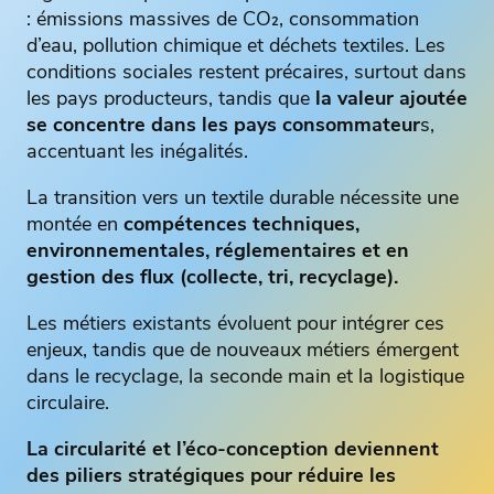
: émissions massives de CO₂, consommation
d’eau, pollution chimique et déchets textiles. Les
conditions sociales restent précaires, surtout dans
les pays producteurs, tandis que
la valeur ajoutée
se concentre dans les pays consommateur
s,
accentuant les inégalités.
La transition vers un textile durable nécessite une
montée en
compétences techniques,
environnementales, réglementaires et en
gestion des flux (collecte, tri, recyclage).
Les métiers existants évoluent pour intégrer ces
enjeux, tandis que de nouveaux métiers émergent
dans le recyclage, la seconde main et la logistique
circulaire.
La circularité et l’éco-conception deviennent
des piliers stratégiques pour réduire les