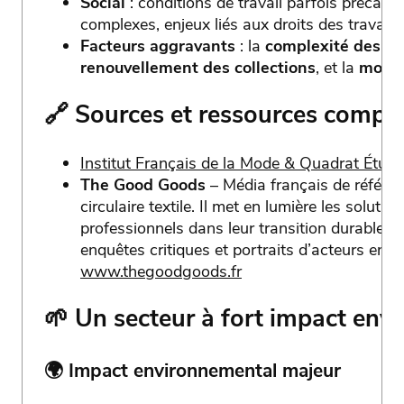
Social
: conditions de travail parfois précair
complexes, enjeux liés aux droits des travaill
Facteurs aggravants
: la
complexité des c
renouvellement des collections
, et la
mondi
🔗 Sources et ressources compl
Institut Français de la Mode & Quadrat Étud
The Good Goods
– Média français de référen
circulaire textile. Il met en lumière les soluti
professionnels dans leur transition durable à
enquêtes critiques et portraits d’acteurs eng
www.thegoodgoods.fr
🌱 Un secteur à fort impact envi
🌍
Impact environnemental majeur