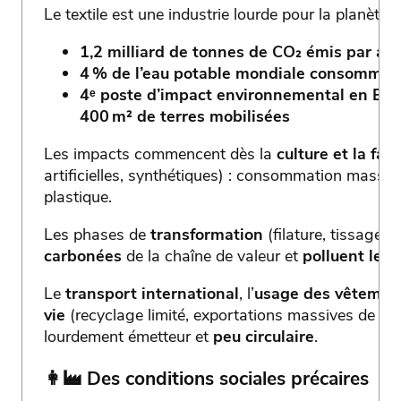
Le textile est une industrie lourde pour la planète :
1,2 milliard de tonnes de CO₂ émis par an
4 % de l’eau potable mondiale consommée
4ᵉ poste d’impact environnemental en Eu
400 m² de terres mobilisées
Les impacts commencent dès la
culture et la fa
artificielles, synthétiques) : consommation massive
plastique.
Les phases de
transformation
(filature, tissage, 
carbonées
de la chaîne de valeur et
polluent les
Le
transport international
, l’
usage des vêtemen
vie
(recyclage limité, exportations massives de v
lourdement émetteur et
peu circulaire
.
👩‍🏭
Des conditions sociales précaires