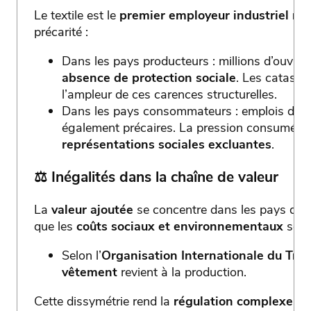
Le textile est le
premier employeur industriel mo
précarité :
Dans les pays producteurs : millions d’ouvri
absence de protection sociale
. Les catast
l’ampleur de ces carences structurelles.
Dans les pays consommateurs : emplois de 
également précaires. La pression consumérist
représentations sociales excluantes
.
⚖️
Inégalités dans la chaîne de valeur
La
valeur ajoutée
se concentre dans les pays du No
que les
coûts sociaux et environnementaux
sont 
Selon l’
Organisation Internationale du Trava
vêtement
revient à la production.
Cette dissymétrie rend la
régulation complexe
et 