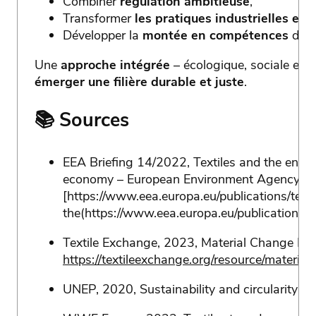
Combiner
régulation ambitieuse
,
Transformer
les pratiques industrielles et
Développer la
montée en compétences
des 
Une
approche intégrée
– écologique, sociale et 
émerger une filière durable et juste
.
📚 Sources
EEA Briefing 14/2022, Textiles and the enviro
economy – European Environment Agency
[https://www.eea.europa.eu/publications/tex
the(https://www.eea.europa.eu/publications/t
Textile Exchange, 2023, Material Change Ins
https://textileexchange.org/resource/materia
UNEP, 2020, Sustainability and circularity in